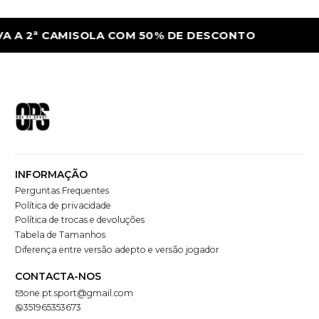
A 2ª CAMISOLA COM 50% DE DESCONTO
LE
INFORMAÇÃO
Perguntas Frequentes
Política de privacidade
Política de trocas e devoluções
Tabela de Tamanhos
Diferença entre versão adepto e versão jogador
CONTACTA-NOS
one.pt.sport@gmail.com
351965353673