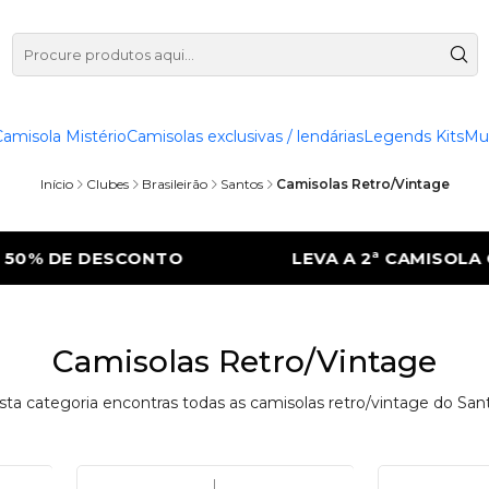
Camisola Mistério
Camisolas exclusivas / lendárias
Legends Kits
Mu
Início
Clubes
Brasileirão
Santos
Camisolas Retro/Vintage
0% DE DESCONTO
LEVA A 2ª CAMISOLA C
Camisolas Retro/Vintage
ta categoria encontras todas as camisolas retro/vintage do San
|