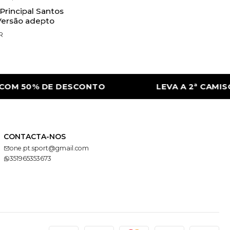
Principal Santos
Versão adepto
R
OM 50% DE DESCONTO
LEVA A 2ª CAMISOL
CONTACTA-NOS
one.pt.sport@gmail.com
351965353673