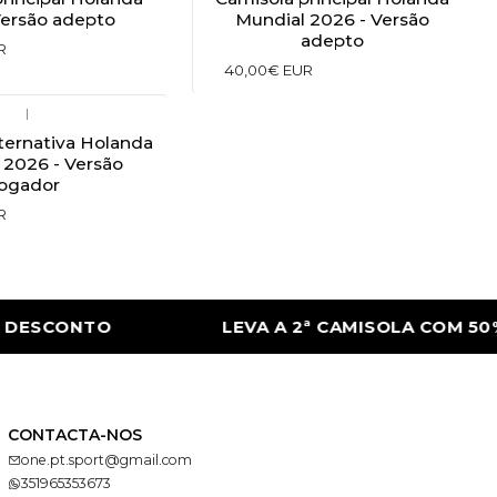
Versão adepto
Mundial 2026 - Versão
adepto
R
40,00€ EUR
|
ternativa Holanda
 2026 - Versão
jogador
R
DESCONTO
LEVA A 2ª CAMISOLA COM 50% 
CONTACTA-NOS
one.pt.sport@gmail.com
351965353673