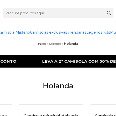
Camisola Mistério
Camisolas exclusivas / lendárias
Legends Kits
Mu
Início
Seleções
Holanda
ONTO
LEVA A 2ª CAMISOLA COM 50% DE 
Holanda
|
anda
Camisola principal Holanda
Camisola p