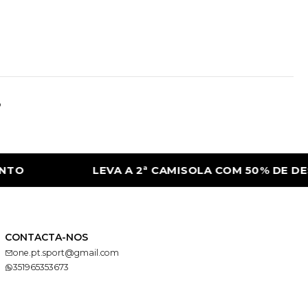
o
LEVA A 2ª CAMISOLA COM 50% DE DESCON
CONTACTA-NOS
one.pt.sport@gmail.com
351965353673