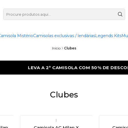
Camisola Mistério
Camisolas exclusivas / lendárias
Legends Kits
Mu
Início
Clubes
LEVA A 2ª CAMISOLA COM 50% DE DESCONTO
Clubes
|
ilan
Camisola AC Milan X
Camiso