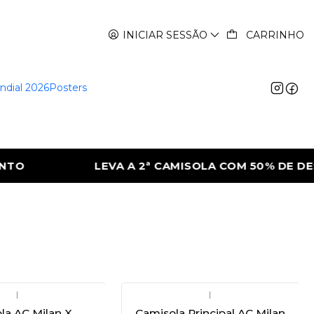
INICIAR SESSÃO
CARRINHO
ndial 2026
Posters
LEVA A 2ª CAMISOLA COM 50% DE DESCON
|
|
la AC Milan X
Camisola Principal AC Milan