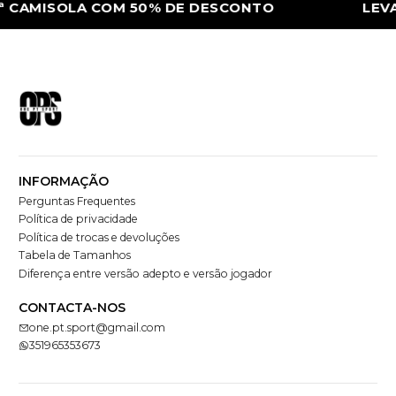
 CAMISOLA COM 50% DE DESCONTO
LEVA 
INFORMAÇÃO
Perguntas Frequentes
Política de privacidade
Política de trocas e devoluções
Tabela de Tamanhos
Diferença entre versão adepto e versão jogador
CONTACTA-NOS
one.pt.sport@gmail.com
351965353673