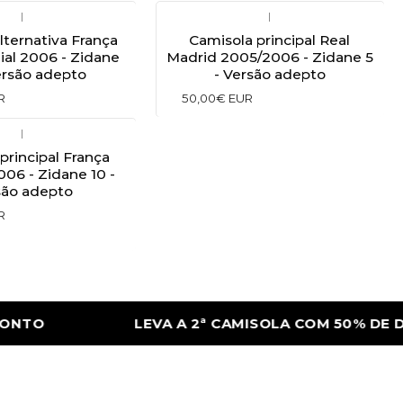
|
|
lternativa França
Camisola principal Real
ial 2006 - Zidane
Madrid 2005/2006 - Zidane 5
ersão adepto
- Versão adepto
R
50,00€ EUR
|
principal França
06 - Zidane 10 -
são adepto
R
TO
LEVA A 2ª CAMISOLA COM 50% DE DE