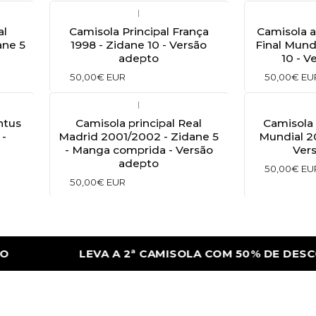
|
al
Camisola Principal França
Camisola a
ane 5
1998 - Zidane 10 - Versão
Final Mund
adepto
10 - V
50,00€ EUR
50,00€ EU
|
ntus
Camisola principal Real
Camisola 
 -
Madrid 2001/2002 - Zidane 5
Mundial 20
- Manga comprida - Versão
Ver
adepto
50,00€ EU
50,00€ EUR
LEVA A 2ª CAMISOLA COM 50% DE DESCON