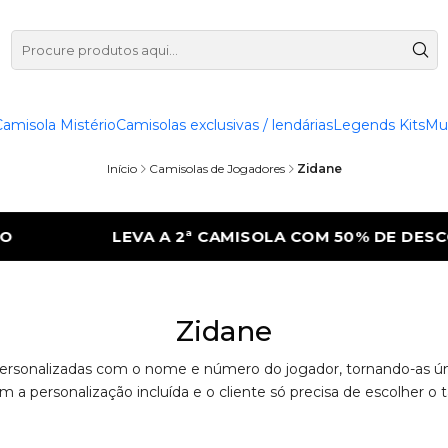
Camisola Mistério
Camisolas exclusivas / lendárias
Legends Kits
Mu
Início
Camisolas de Jogadores
Zidane
LEVA A 2ª CAMISOLA COM 50% DE DESCON
Zidane
ersonalizadas com o nome e número do jogador, tornando-as única
m a personalização incluída e o cliente só precisa de escolher o