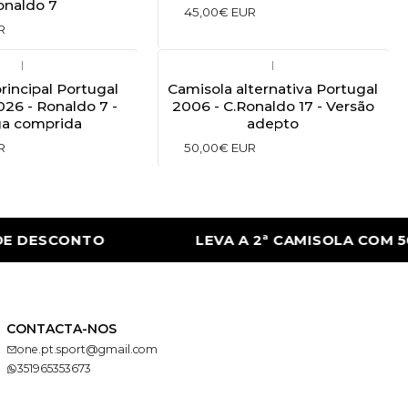
onaldo 7
45,00€ EUR
R
|
|
rincipal Portugal
Camisola alternativa Portugal
26 - Ronaldo 7 -
2006 - C.Ronaldo 17 - Versão
a comprida
adepto
R
50,00€ EUR
DESCONTO
LEVA A 2ª CAMISOLA COM 50% 
CONTACTA-NOS
one.pt.sport@gmail.com
351965353673