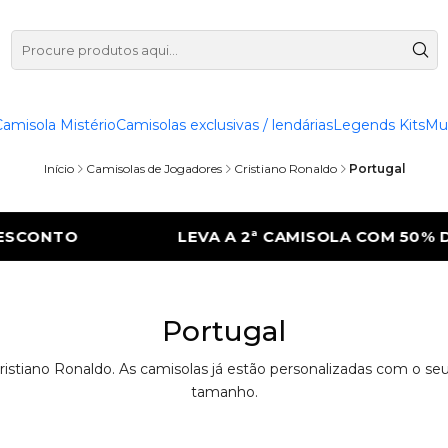
Camisola Mistério
Camisolas exclusivas / lendárias
Legends Kits
Mu
Início
Camisolas de Jogadores
Cristiano Ronaldo
Portugal
ONTO
LEVA A 2ª CAMISOLA COM 50% DE 
Portugal
ristiano Ronaldo. As camisolas já estão personalizadas com o se
tamanho.