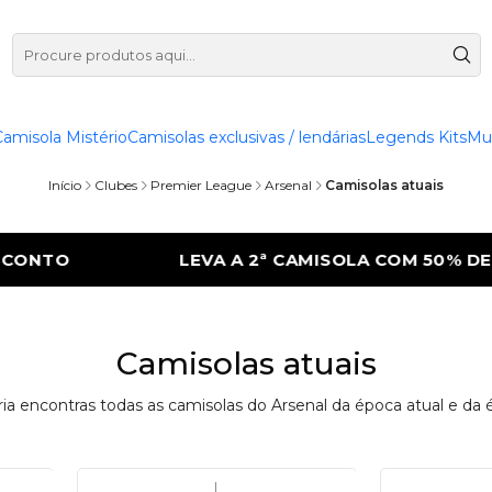
Camisola Mistério
Camisolas exclusivas / lendárias
Legends Kits
Mu
Início
Clubes
Premier League
Arsenal
Camisolas atuais
TO
LEVA A 2ª CAMISOLA COM 50% DE DE
Camisolas atuais
ia encontras todas as camisolas do Arsenal da época atual e da é
|