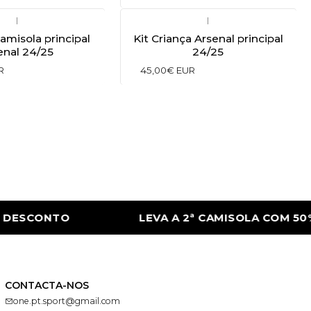
|
|
Camisola principal
Kit Criança Arsenal principal
enal 24/25
24/25
R
45,00€ EUR
SCONTO
LEVA A 2ª CAMISOLA COM 50% D
CONTACTA-NOS
one.pt.sport@gmail.com