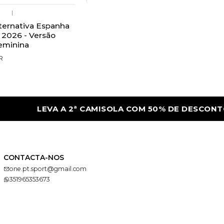
|
ternativa Espanha
 2026 - Versão
eminina
R
LEVA A 2ª CAMISOLA COM 50% DE DESCONTO
CONTACTA-NOS
one.pt.sport@gmail.com
351965353673