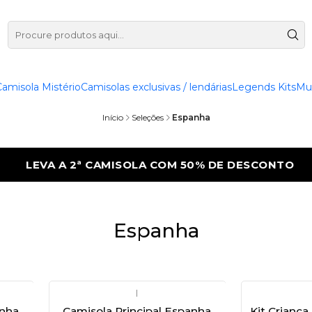
Camisola Mistério
Camisolas exclusivas / lendárias
Legends Kits
Mu
Início
Seleções
Espanha
LEVA A 2ª CAMISOLA COM 50% DE DESCONTO
Espanha
|
anha
Camisola Principal Espanha
Kit Criança