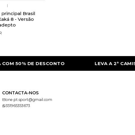
|
principal Brasil
Kaká 8 - Versão
adepto
R
COM 50% DE DESCONTO
LEVA A 2ª CAMISO
CONTACTA-NOS
one.pt.sport@gmail.com
351965353673