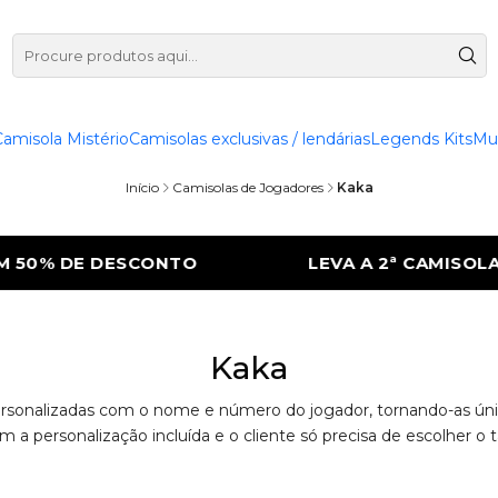
Camisola Mistério
Camisolas exclusivas / lendárias
Legends Kits
Mu
Início
Camisolas de Jogadores
Kaka
50% DE DESCONTO
LEVA A 2ª CAMISOLA 
Kaka
rsonalizadas com o nome e número do jogador, tornando-as únicas
m a personalização incluída e o cliente só precisa de escolher o