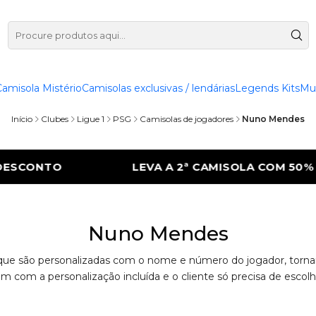
Camisola Mistério
Camisolas exclusivas / lendárias
Legends Kits
Mu
Início
Clubes
Ligue 1
PSG
Camisolas de jogadores
Nuno Mendes
SCONTO
LEVA A 2ª CAMISOLA COM 50% DE
Nuno Mendes
e são personalizadas com o nome e número do jogador, tornando
êm com a personalização incluída e o cliente só precisa de esco