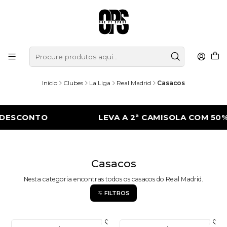
Início
Clubes
La Liga
Real Madrid
Casacos
DESCONTO
LEVA A 2ª CAMISOLA COM 50%
Casacos
Nesta categoria encontras todos os casacos do Real Madrid.
FILTROS