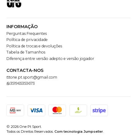
INFORMAÇÃO
Perguntas Frequentes
Política de privacidade
Política de trocas e devoluções
Tabela de Tamanhos
Diferença entre versão adepto e versão jogador
CONTACTA-NOS
one.pt.sport@gmail.com
351965353673
2026 One Pt Sport.
Todos os Direitos Reservados.
Com tecnologia Jumpseller
.