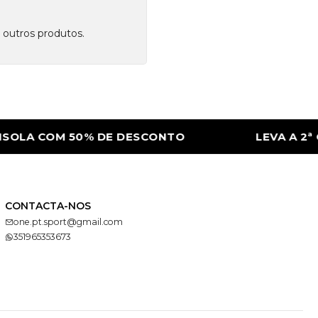
 outros produtos.
SOLA COM 50% DE DESCONTO
LEVA A 2ª C
CONTACTA-NOS
one.pt.sport@gmail.com
351965353673