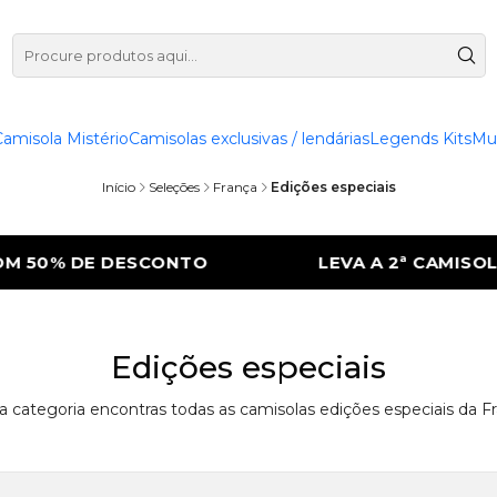
Camisola Mistério
Camisolas exclusivas / lendárias
Legends Kits
Mu
Início
Seleções
França
Edições especiais
 50% DE DESCONTO
LEVA A 2ª CAMISOLA
Edições especiais
a categoria encontras todas as camisolas edições especiais da Fr