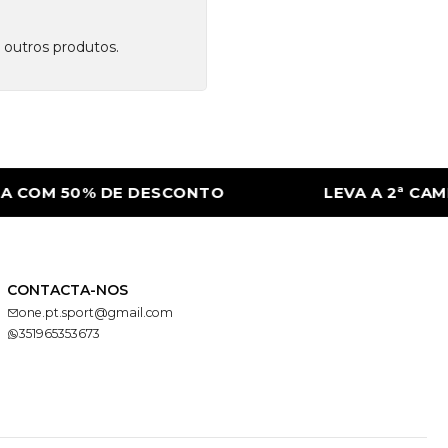
 outros produtos.
 COM 50% DE DESCONTO
LEVA A 2ª CAMI
CONTACTA-NOS
one.pt.sport@gmail.com
351965353673