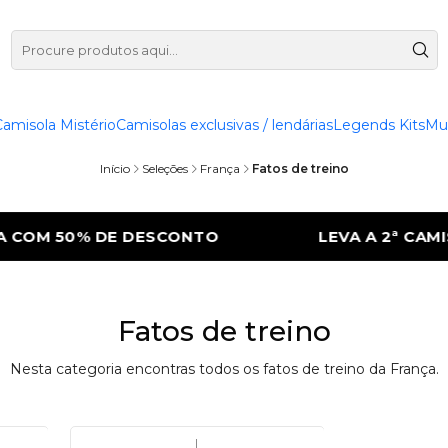
Camisola Mistério
Camisolas exclusivas / lendárias
Legends Kits
Mu
Início
Seleções
França
Fatos de treino
COM 50% DE DESCONTO
LEVA A 2ª CAMIS
Fatos de treino
Nesta categoria encontras todos os fatos de treino da França.
|