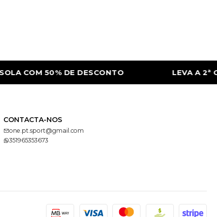
OLA COM 50% DE DESCONTO
LEVA A 2ª C
CONTACTA-NOS
one.pt.sport@gmail.com
351965353673