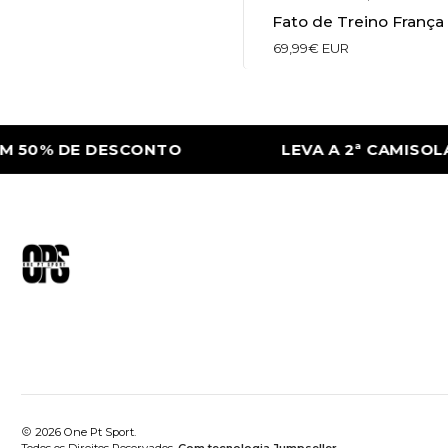
Fato de Treino França
69,99€ EUR
 50% DE DESCONTO
LEVA A 2ª CAMISOLA 
2026 One Pt Sport.
Todos os Direitos Reservados.
Com tecnologia Jumpseller
.