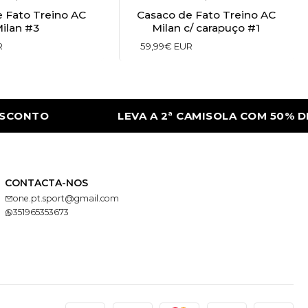
 Fato Treino AC
Casaco de Fato Treino AC
ilan #3
Milan c/ carapuço #1
R
59,99€ EUR
CONTO
LEVA A 2ª CAMISOLA COM 50% DE
CONTACTA-NOS
one.pt.sport@gmail.com
351965353673