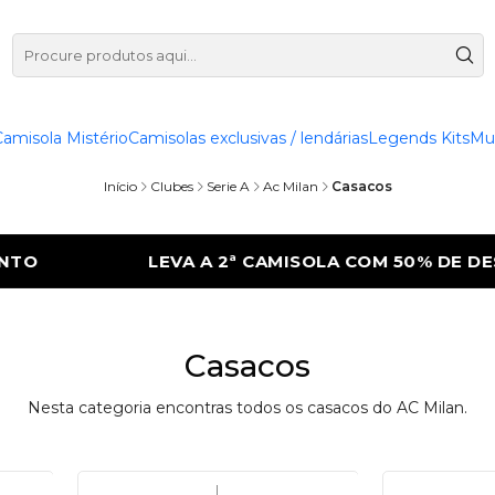
Camisola Mistério
Camisolas exclusivas / lendárias
Legends Kits
Mu
Início
Clubes
Serie A
Ac Milan
Casacos
O
LEVA A 2ª CAMISOLA COM 50% DE DES
Casacos
Nesta categoria encontras todos os casacos do AC Milan.
|