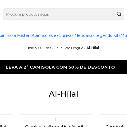
Camisola Mistério
Camisolas exclusivas / lendárias
Legends Kits
Mu
Início
Clubes
Saudi Pro League
Al-Hilal
LEVA A 2ª CAMISOLA COM 50% DE DESCONTO
Al-Hilal
|
lal
Camisola alternativa Al-Hilal
Camisola p