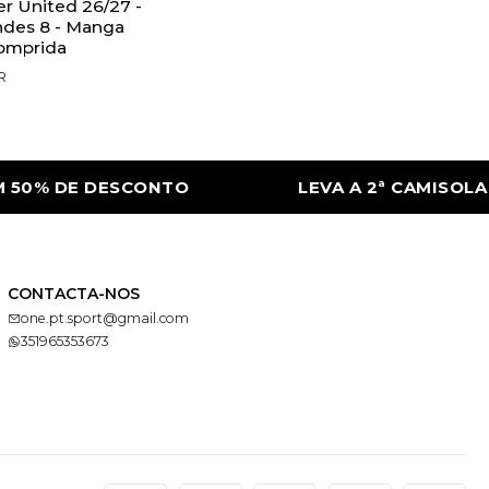
r United 26/27 -
ndes 8 - Manga
omprida
R
0% DE DESCONTO
LEVA A 2ª CAMISOLA CO
CONTACTA-NOS
one.pt.sport@gmail.com
351965353673