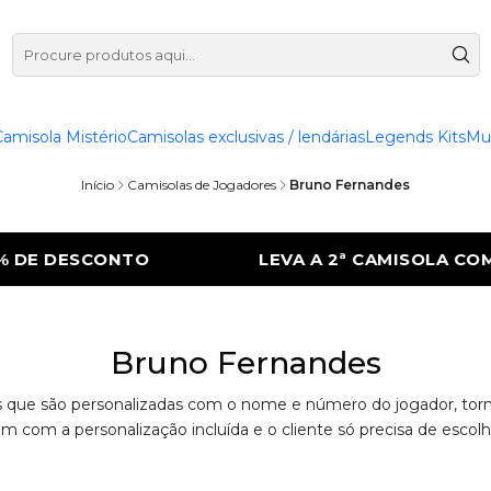
Camisola Mistério
Camisolas exclusivas / lendárias
Legends Kits
Mu
Início
Camisolas de Jogadores
Bruno Fernandes
E DESCONTO
LEVA A 2ª CAMISOLA COM 5
Bruno Fernandes
que são personalizadas com o nome e número do jogador, tornan
êm com a personalização incluída e o cliente só precisa de esco