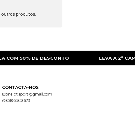
 outros produtos.
 COM 50% DE DESCONTO
LEVA A 2ª CAMI
CONTACTA-NOS
one.pt.sport@gmail.com
351965353673