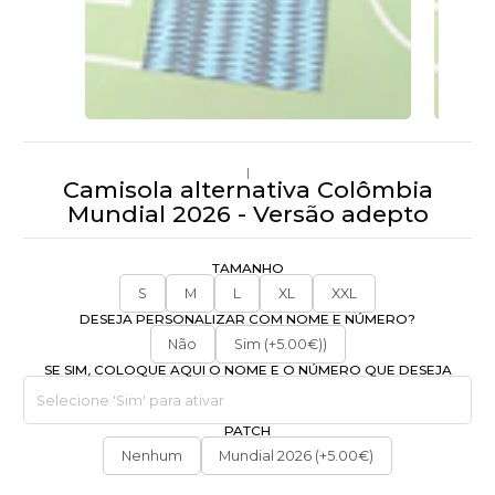
|
Camisola alternativa Colômbia
Mundial 2026 - Versão adepto
TAMANHO
S
M
L
XL
XXL
DESEJA PERSONALIZAR COM NOME E NÚMERO?
Não
Sim (+5.00€))
SE SIM, COLOQUE AQUI O NOME E O NÚMERO QUE DESEJA
PATCH
Nenhum
Mundial 2026 (+5.00€)