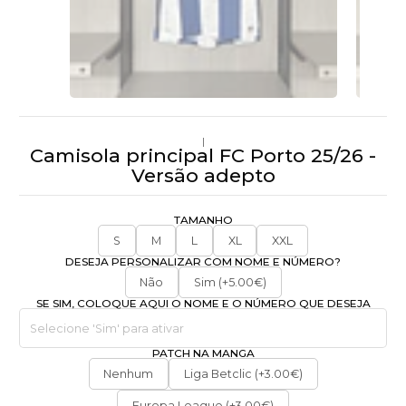
|
Camisola principal FC Porto 25/26 -
Versão adepto
TAMANHO
S
M
L
XL
XXL
DESEJA PERSONALIZAR COM NOME E NÚMERO?
Não
Sim (+5.00€)
SE SIM, COLOQUE AQUI O NOME E O NÚMERO QUE DESEJA
PATCH NA MANGA
Nenhum
Liga Betclic (+3.00€)
Europa League (+3.00€)