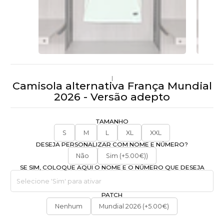
|
Camisola alternativa França Mundial
2026 - Versão adepto
TAMANHO
S
M
L
XL
XXL
DESEJA PERSONALIZAR COM NOME E NÚMERO?
Não
Sim (+5.00€))
SE SIM, COLOQUE AQUI O NOME E O NÚMERO QUE DESEJA
PATCH
Nenhum
Mundial 2026 (+5.00€)