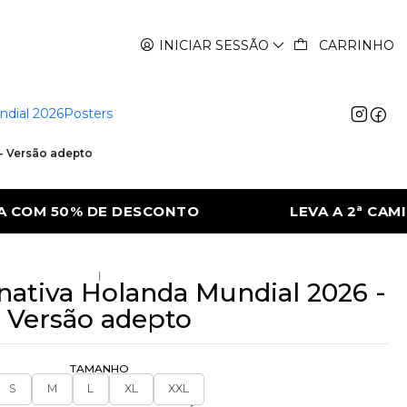
INICIAR SESSÃO
CARRINHO
ndial 2026
Posters
 - Versão adepto
LEVA A 2ª CAMISOLA COM 50% DE DESCONTO
|
nativa Holanda Mundial 2026 -
Versão adepto
TAMANHO
S
M
L
XL
XXL