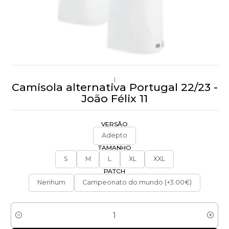
|
Camisola alternativa Portugal 22/23 -
João Félix 11
VERSÃO
Adepto
TAMANHO
S
M
L
XL
XXL
PATCH
Nenhum
Campeonato do mundo (+3.00€)
Quantidade