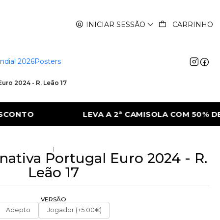
INICIAR SESSÃO
CARRINHO
ndial 2026
Posters
Euro 2024 - R. Leão 17
MISOLA COM 50% DE DESCONTO
LEVA A 2
|
nativa Portugal Euro 2024 - R.
Leão 17
VERSÃO
Adepto
Jogador (+5.00€)