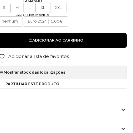
TAMANHO
S
M
L
XL
XXL
PATCH NA MANGA
Nenhum
Euro 2024 (+5.00€)
ADICIONAR AO CARRINHO
Adicionar à lista de favoritos
Mostrar stock das localizações
PARTILHAR ESTE PRODUTO