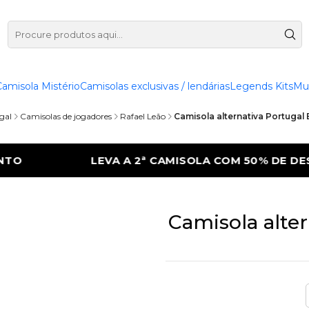
Camisola Mistério
Camisolas exclusivas / lendárias
Legends Kits
Mu
gal
Camisolas de jogadores
Rafael Leão
Camisola alternativa Portugal 
OLA COM 50% DE DESCONTO
LEVA A 2ª CA
Camisola alter