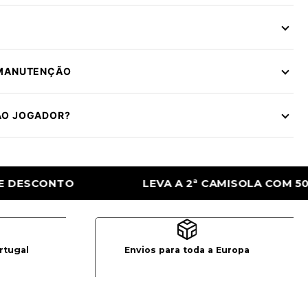
 MANUTENÇÃO
ÃO JOGADOR?
2ª CAMISOLA COM 50% DE DESCONTO
LEVA
rtugal
Envios para toda a Europa