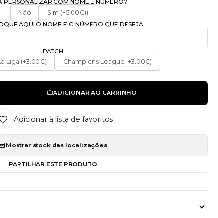
A PERSONALIZAR COM NOME E NÚMERO?
Não
Sim (+5.00€))
OLOQUE AQUI O NOME E O NÚMERO QUE DESEJA
PATCH
La Liga (+3.00€)
Champions League (+3.00€)
ADICIONAR AO CARRINHO
Adicionar à lista de favoritos
Mostrar stock das localizações
PARTILHAR ESTE PRODUTO