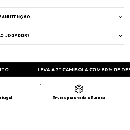
 MANUTENÇÃO
ÃO JOGADOR?
COM 50% DE DESCONTO
LEVA A 2ª CAMISO
rtugal
Envios para toda a Europa