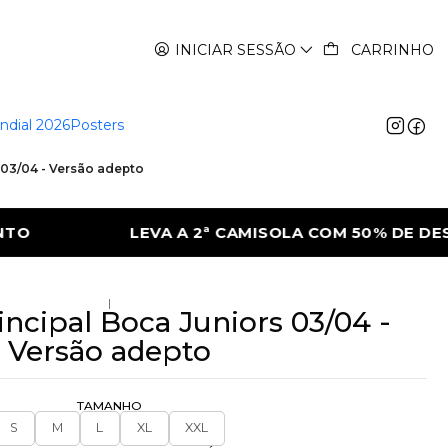
INICIAR SESSÃO
CARRINHO
ndial 2026
Posters
 03/04 - Versão adepto
COM 50% DE DESCONTO
LEVA A 2ª CAMISO
|
incipal Boca Juniors 03/04 -
Versão adepto
TAMANHO
S
M
L
XL
XXL