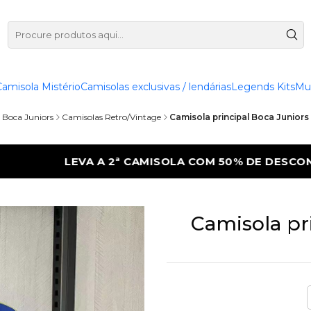
Camisola Mistério
Camisolas exclusivas / lendárias
Legends Kits
Mu
Boca Juniors
Camisolas Retro/Vintage
Camisola principal Boca Juniors
50% DE DESCONTO
LEVA A 2ª CAMISOLA 
Camisola pr