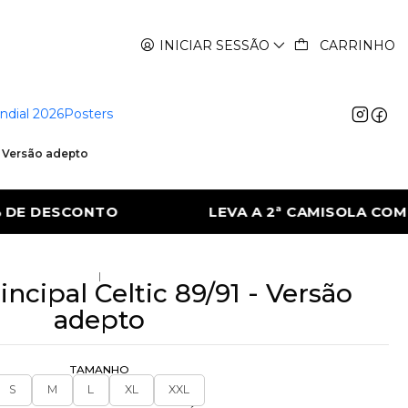
INICIAR SESSÃO
CARRINHO
ndial 2026
Posters
 - Versão adepto
 2ª CAMISOLA COM 50% DE DESCONTO
LE
|
ncipal Celtic 89/91 - Versão
adepto
TAMANHO
S
M
L
XL
XXL