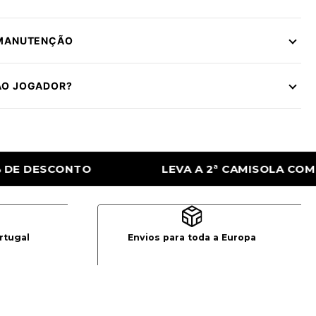
 MANUTENÇÃO
ÃO JOGADOR?
 2ª CAMISOLA COM 50% DE DESCONTO
LE
rtugal
Envios para toda a Europa