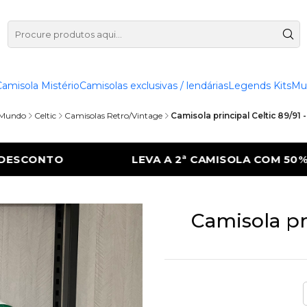
Camisola Mistério
Camisolas exclusivas / lendárias
Legends Kits
Mu
 Mundo
Celtic
Camisolas Retro/Vintage
Camisola principal Celtic 89/91
CAMISOLA COM 50% DE DESCONTO
LEVA A
Camisola pri