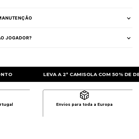
 MANUTENÇÃO
ÃO JOGADOR?
OLA COM 50% DE DESCONTO
LEVA A 2ª C
rtugal
Envios para toda a Europa