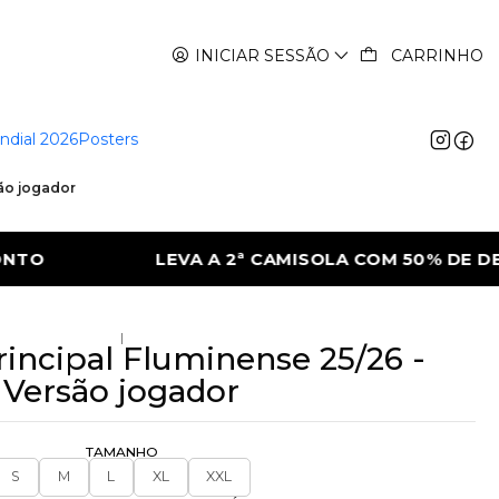
INICIAR SESSÃO
CARRINHO
ndial 2026
Posters
são jogador
OLA COM 50% DE DESCONTO
LEVA A 2ª C
|
incipal Fluminense 25/26 -
Versão jogador
TAMANHO
S
M
L
XL
XXL