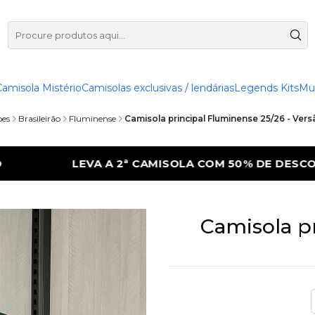
Camisola Mistério
Camisolas exclusivas / lendárias
Legends Kits
Mu
bes
Brasileirão
Fluminense
Camisola principal Fluminense 25/26 - Ver
 COM 50% DE DESCONTO
LEVA A 2ª CAMIS
Camisola pr