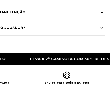
 MANUTENÇÃO
ÃO JOGADOR?
LA COM 50% DE DESCONTO
LEVA A 2ª CA
rtugal
Envios para toda a Europa