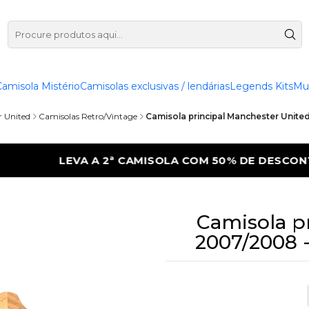
Camisola Mistério
Camisolas exclusivas / lendárias
Legends Kits
Mu
 United
Camisolas Retro/Vintage
Camisola principal Manchester Unite
OM 50% DE DESCONTO
LEVA A 2ª CAMISO
Camisola p
2007/2008 -