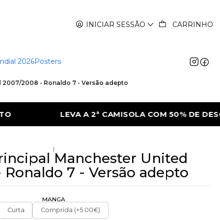
INICIAR SESSÃO
CARRINHO
ndial 2026
Posters
d 2007/2008 - Ronaldo 7 - Versão adepto
LA COM 50% DE DESCONTO
LEVA A 2ª CA
|
rincipal Manchester United
 Ronaldo 7 - Versão adepto
MANGA
Curta
Comprida (+5.00€)