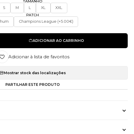
TAMANHO
S
M
L
XL
XXL
PATCH
nhum
Champions League (+5.00€)
ADICIONAR AO CARRINHO
Adicionar à lista de favoritos
Mostrar stock das localizações
PARTILHAR ESTE PRODUTO