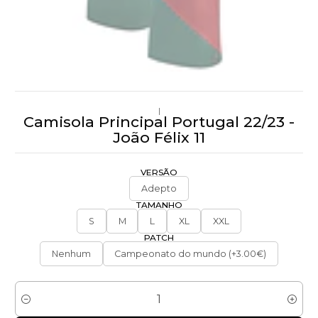
|
Camisola Principal Portugal 22/23 -
João Félix 11
VERSÃO
Adepto
TAMANHO
S
M
L
XL
XXL
PATCH
Nenhum
Campeonato do mundo (+3.00€)
Quantidade