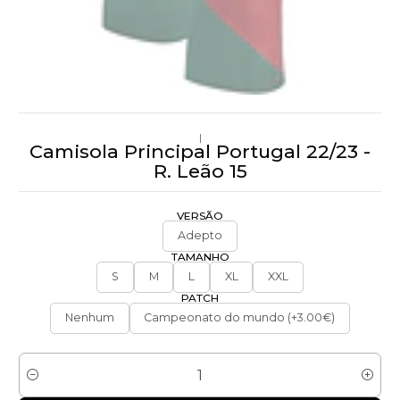
|
Camisola Principal Portugal 22/23 -
R. Leão 15
VERSÃO
Adepto
TAMANHO
S
M
L
XL
XXL
PATCH
Nenhum
Campeonato do mundo (+3.00€)
Quantidade