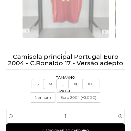
|
Camisola principal Portugal Euro
2004 - C.Ronaldo 17 - Versão adepto
TAMANHO
S
M
L
XL
XXL
PATCH
Nenhum
Euro 2004 (+5.00€)
Quantidade
ADICIONAR AO CARRINHO