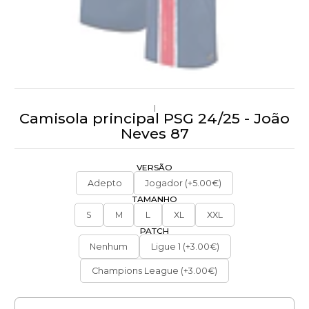
|
Camisola principal PSG 24/25 - João
Neves 87
VERSÃO
Adepto
Jogador (+5.00€)
TAMANHO
S
M
L
XL
XXL
PATCH
Nenhum
Ligue 1 (+3.00€)
Champions League (+3.00€)