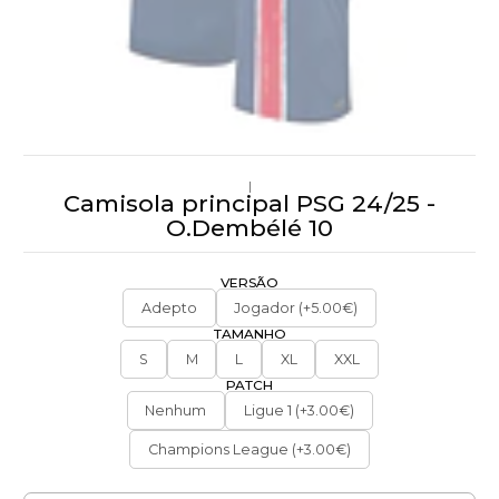
|
Camisola principal PSG 24/25 -
O.Dembélé 10
VERSÃO
Adepto
Jogador (+5.00€)
TAMANHO
S
M
L
XL
XXL
PATCH
Nenhum
Ligue 1 (+3.00€)
Champions League (+3.00€)