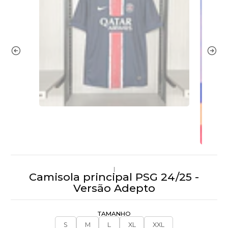
|
Camisola principal PSG 24/25 -
Versão Adepto
TAMANHO
S
M
L
XL
XXL