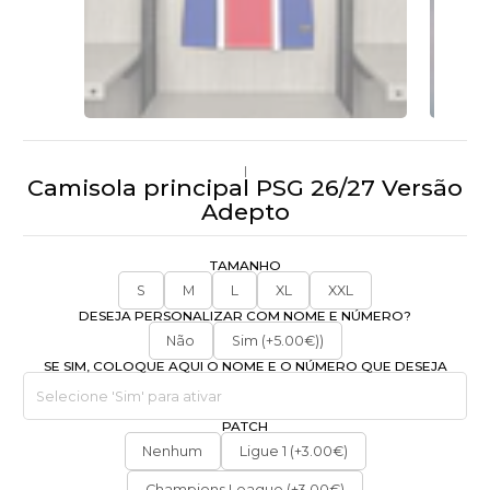
|
Camisola principal PSG 26/27 Versão
Adepto
TAMANHO
S
M
L
XL
XXL
DESEJA PERSONALIZAR COM NOME E NÚMERO?
Não
Sim (+5.00€))
SE SIM, COLOQUE AQUI O NOME E O NÚMERO QUE DESEJA
PATCH
Nenhum
Ligue 1 (+3.00€)
Champions League (+3.00€)