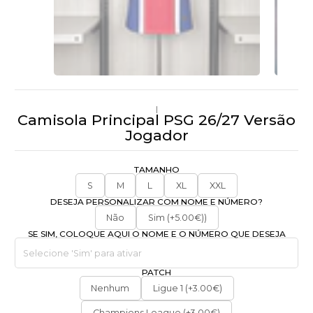
|
Camisola Principal PSG 26/27 Versão
Jogador
TAMANHO
S
M
L
XL
XXL
DESEJA PERSONALIZAR COM NOME E NÚMERO?
Não
Sim (+5.00€))
SE SIM, COLOQUE AQUI O NOME E O NÚMERO QUE DESEJA
PATCH
Nenhum
Ligue 1 (+3.00€)
Champions League (+3.00€)