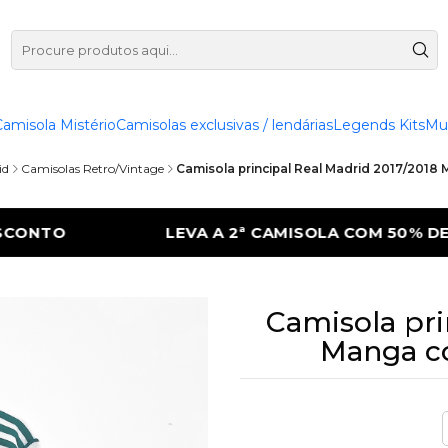
Camisola Mistério
Camisolas exclusivas / lendárias
Legends Kits
Mu
id
Camisolas Retro/Vintage
Camisola principal Real Madrid 2017/2018
MISOLA COM 50% DE DESCONTO
LEVA A 2
Camisola pri
Manga co