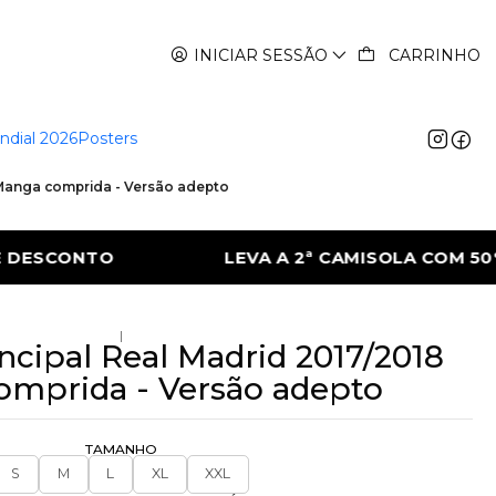
INICIAR SESSÃO
CARRINHO
ndial 2026
Posters
 Manga comprida - Versão adepto
ª CAMISOLA COM 50% DE DESCONTO
LEVA
|
ncipal Real Madrid 2017/2018
mprida - Versão adepto
TAMANHO
S
M
L
XL
XXL