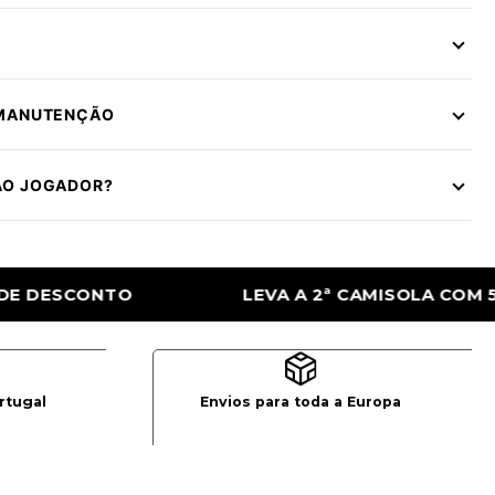
 MANUTENÇÃO
ÃO JOGADOR?
 2ª CAMISOLA COM 50% DE DESCONTO
LEV
rtugal
Envios para toda a Europa