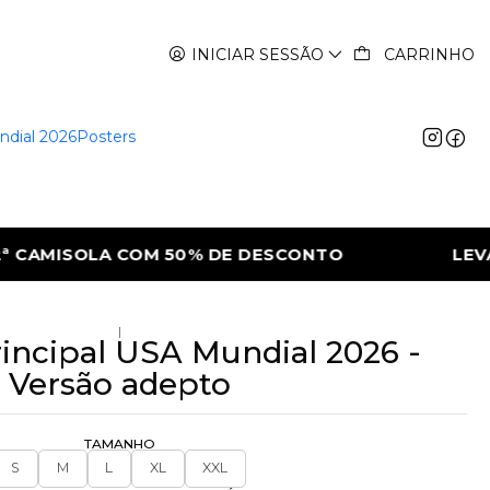
INICIAR SESSÃO
CARRINHO
ndial 2026
Posters
LEVA A 2ª CAMISOLA COM 50% DE DESC
|
incipal USA Mundial 2026 -
Versão adepto
TAMANHO
S
M
L
XL
XXL