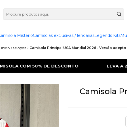
Camisola Mistério
Camisolas exclusivas / lendárias
Legends Kits
Mu
Início
Seleções
Camisola Principal USA Mundial 2026 - Versão adepto
LEVA A 2ª CAMISOLA COM 50% DE DESCONTO
Camisola Pr