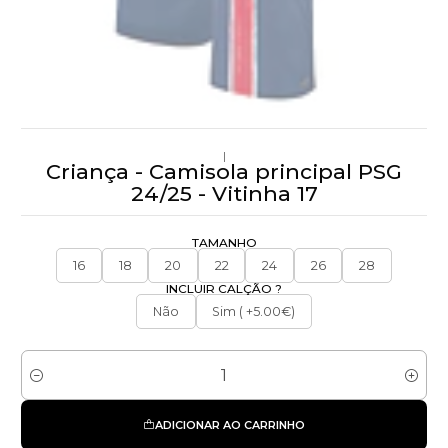
|
Criança - Camisola principal PSG
24/25 - Vitinha 17
TAMANHO
16
18
20
22
24
26
28
INCLUIR CALÇÃO ?
Não
Sim ( +5.00€)
Quantidade
ADICIONAR AO CARRINHO