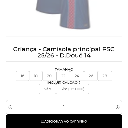
|
Criança - Camisola principal PSG
25/26 - D.Doué 14
TAMANHO
16
18
20
22
24
26
28
INCLUIR CALÇÃO ?
Não
Sim ( +5.00€)
Quantidade
ADICIONAR AO CARRINHO