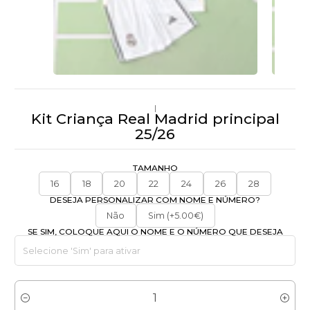
|
Kit Criança Real Madrid principal
25/26
TAMANHO
16
18
20
22
24
26
28
DESEJA PERSONALIZAR COM NOME E NÚMERO?
Não
Sim (+5.00€)
SE SIM, COLOQUE AQUI O NOME E O NÚMERO QUE DESEJA
Quantidade