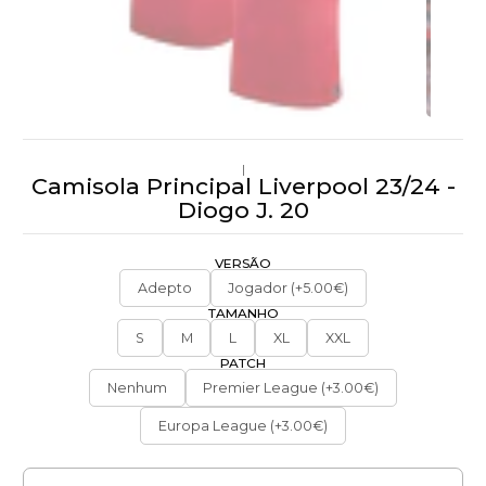
|
Camisola Principal Liverpool 23/24 -
Diogo J. 20
VERSÃO
Adepto
Jogador (+5.00€)
TAMANHO
S
M
L
XL
XXL
PATCH
Nenhum
Premier League (+3.00€)
Europa League (+3.00€)