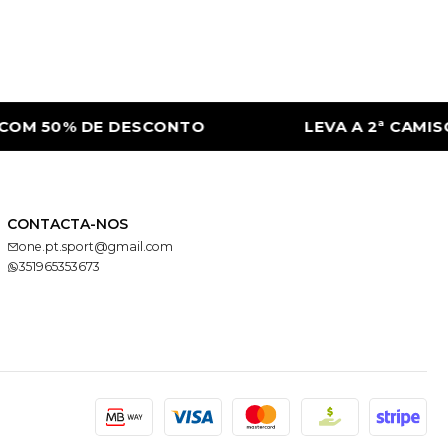
OM 50% DE DESCONTO
LEVA A 2ª CAMISO
CONTACTA-NOS
one.pt.sport@gmail.com
351965353673