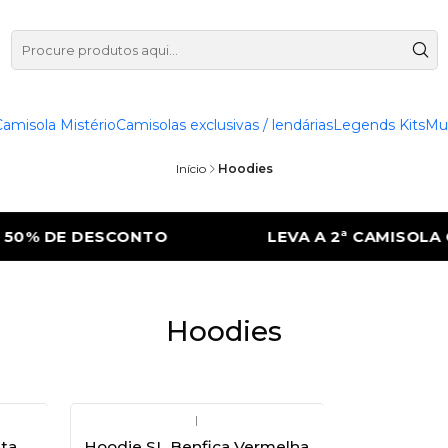
Camisola Mistério
Camisolas exclusivas / lendárias
Legends Kits
Mu
Início
Hoodies
0% DE DESCONTO
LEVA A 2ª CAMISOLA C
Hoodies
|
eta
Hoodie SL Benfica Vermelha