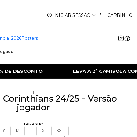
INICIAR SESSÃO
CARRINHO
ndial 2026
Posters
 jogador
2ª CAMISOLA COM 50% DE DESCONTO
LEV
|
 Corinthians 24/25 - Versão
jogador
TAMANHO
S
M
L
XL
XXL