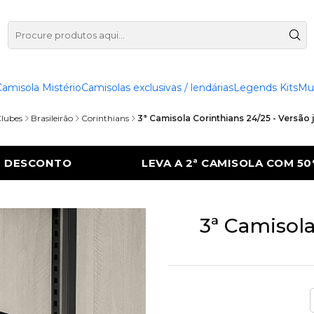
Camisola Mistério
Camisolas exclusivas / lendárias
Legends Kits
Mu
lubes
Brasileirão
Corinthians
3ª Camisola Corinthians 24/25 - Versão
CAMISOLA COM 50% DE DESCONTO
LEVA A 
3ª Camisola