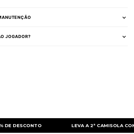
 MANUTENÇÃO
ÃO JOGADOR?
2ª CAMISOLA COM 50% DE DESCONTO
LEV