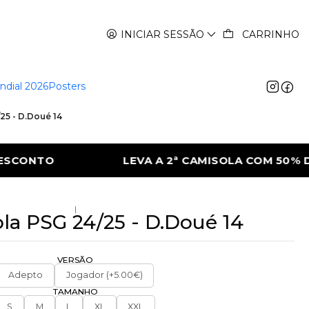
INICIAR SESSÃO
CARRINHO
ndial 2026
Posters
25 - D.Doué 14
 CAMISOLA COM 50% DE DESCONTO
LEVA A
|
la PSG 24/25 - D.Doué 14
VERSÃO
Adepto
Jogador (+5.00€)
TAMANHO
S
M
L
XL
XXL