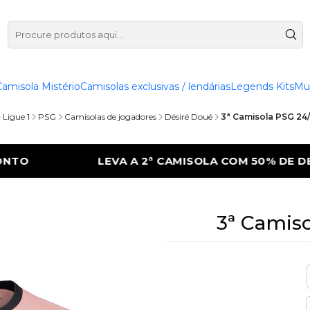
Camisola Mistério
Camisolas exclusivas / lendárias
Legends Kits
Mu
Ligue 1
PSG
Camisolas de jogadores
Désiré Doué
3ª Camisola PSG 24/
ISOLA COM 50% DE DESCONTO
LEVA A 2ª
3ª Camiso