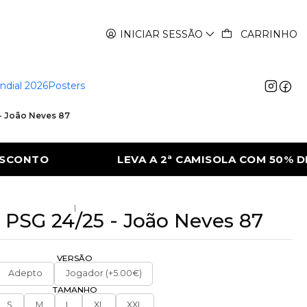
INICIAR SESSÃO
CARRINHO
ndial 2026
Posters
 - João Neves 87
LA COM 50% DE DESCONTO
LEVA A 2ª CA
|
 PSG 24/25 - João Neves 87
VERSÃO
Adepto
Jogador (+5.00€)
TAMANHO
S
M
L
XL
XXL