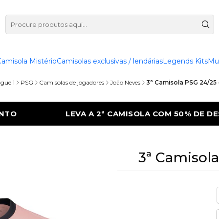
Camisola Mistério
Camisolas exclusivas / lendárias
Legends Kits
Mu
igue 1
PSG
Camisolas de jogadores
João Neves
3ª Camisola PSG 24/25
COM 50% DE DESCONTO
LEVA A 2ª CAMISO
3ª Camisola