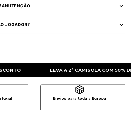
 MANUTENÇÃO
ÃO JOGADOR?
LA COM 50% DE DESCONTO
LEVA A 2ª CA
rtugal
Envios para toda a Europa