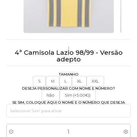
|
4ª Camisola Lazio 98/99 - Versão
adepto
TAMANHO
S
M
L
XL
XXL
DESEJA PERSONALIZAR COM NOME E NÚMERO?
Não
Sim (+5.00€))
SE SIM, COLOQUE AQUI O NOME E O NÚMERO QUE DESEJA
Quantidade