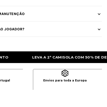
 MANUTENÇÃO
ÃO JOGADOR?
LA COM 50% DE DESCONTO
LEVA A 2ª CA
rtugal
Envios para toda a Europa