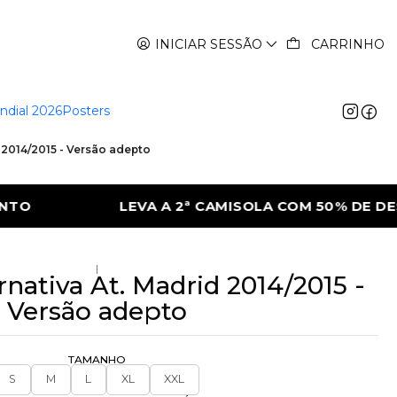
INICIAR SESSÃO
CARRINHO
ndial 2026
Posters
d 2014/2015 - Versão adepto
LA COM 50% DE DESCONTO
LEVA A 2ª CA
|
rnativa At. Madrid 2014/2015 -
Versão adepto
TAMANHO
S
M
L
XL
XXL