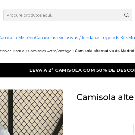
Camisola Mistério
Camisolas exclusivas / lendárias
Legends Kits
Mu
ético de Madrid
Camisolas Retro/Vintage
Camisola alternativa At. Madri
OM 50% DE DESCONTO
LEVA A 2ª CAMISO
Camisola alte